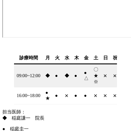
診療時間
月
火
水
木
金
土
日
祝
〇
●
09:00~12:00
◆
●
◆
●
★
✕
✕
△
※
●
16:00~18:00
●
●
●
✕
✕
✕
✕
★
担当医師：
◆ 稲庭謙一 院長
● 稲庭圭一