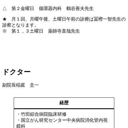
△ 第２金曜日 循環器内科 鶴谷善夫先生
★ 月１回、月曜午後、土曜日午前の診療は冨樫一智先生の
診察となります。
※ 第１，３土曜日 薬師寺直哉先生
ドクター
副院長
稲庭 圭一
経歴
・竹田綜合病院臨床研修
・国立がん研究センター中央病院消化管内視
鏡科